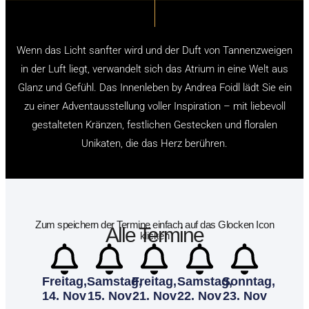
Wenn das Licht sanfter wird und der Duft von Tannenzweigen
in der Luft liegt, verwandelt sich das Atrium in eine Welt aus
Glanz und Gefühl. Das Innenleben by Andrea Foidl lädt Sie ein
zu einer Adventausstellung voller Inspiration – mit liebevoll
gestalteten Kränzen, festlichen Gestecken und floralen
Unikaten, die das Herz berühren.
Zum speichern der Termine einfach auf das Glocken Icon
Alle Termine
klicken
Freitag,
Samstag,
Freitag,
Samstag,
Sonntag,
14. Nov
15. Nov
21. Nov
22. Nov
23. Nov